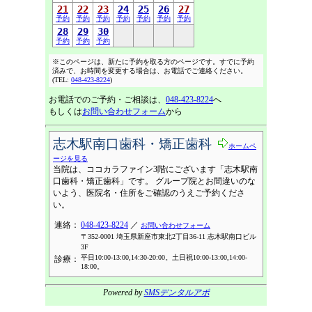
21
22
23
24
25
26
27
予約
予約
予約
予約
予約
予約
予約
28
29
30
予約
予約
予約
※このページは、新たに予約を取る方のページです。すでに予約
済みで、お時間を変更する場合は、お電話でご連絡ください。
(TEL:
048-423-8224
)
お電話でのご予約・ご相談は、
048-423-8224
へ
もしくは
お問い合わせフォーム
から
志木駅南口歯科・矯正歯科
ホームペ
ージを見る
当院は、ココカラファイン3階にございます「志木駅南
口歯科・矯正歯科」です。 グループ院とお間違いのな
いよう、医院名・住所をご確認のうえご予約くださ
い。
連絡：
048-423-8224
／
お問い合わせフォーム
〒352-0001 埼玉県新座市東北2丁目36-11 志木駅南口ビル
3F
平日10:00-13:00,14:30-20:00。土日祝10:00-13:00,14:00-
診療：
18:00。
Powered by
SMSデンタルアポ