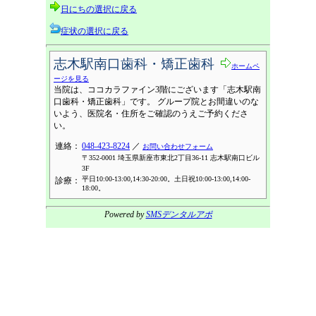
日にちの選択に戻る
症状の選択に戻る
志木駅南口歯科・矯正歯科
ホームペ
ージを見る
当院は、ココカラファイン3階にございます「志木駅南
口歯科・矯正歯科」です。 グループ院とお間違いのな
いよう、医院名・住所をご確認のうえご予約くださ
い。
連絡：
048-423-8224
／
お問い合わせフォーム
〒352-0001 埼玉県新座市東北2丁目36-11 志木駅南口ビル
3F
平日10:00-13:00,14:30-20:00。土日祝10:00-13:00,14:00-
診療：
18:00。
Powered by
SMSデンタルアポ