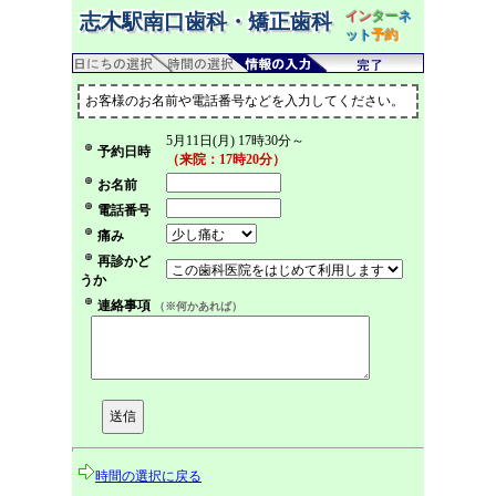
イン
ター
ネ
志木駅南口歯科・矯正歯科
ット
予約
お客様のお名前や電話番号などを入力してください。
5月11日(月) 17時30分～
予約日時
（来院：17時20分）
お名前
電話番号
痛み
再診かど
うか
連絡事項
（※何かあれば）
時間の選択に戻る