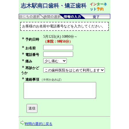
イン
ター
ネ
志木駅南口歯科・矯正歯科
ット
予約
お客様のお名前や電話番号などを入力してください。
5月12日(火) 10時0分～
予約日時
（来院：9時50分）
お名前
電話番号
痛み
再診かど
うか
連絡事項
（※何かあれば）
時間の選択に戻る