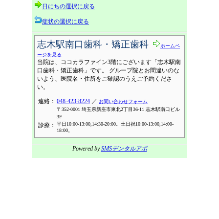
日にちの選択に戻る
症状の選択に戻る
志木駅南口歯科・矯正歯科
ホームペ
ージを見る
当院は、ココカラファイン3階にございます「志木駅南
口歯科・矯正歯科」です。 グループ院とお間違いのな
いよう、医院名・住所をご確認のうえご予約くださ
い。
連絡：
048-423-8224
／
お問い合わせフォーム
〒352-0001 埼玉県新座市東北2丁目36-11 志木駅南口ビル
3F
平日10:00-13:00,14:30-20:00。土日祝10:00-13:00,14:00-
診療：
18:00。
Powered by
SMSデンタルアポ