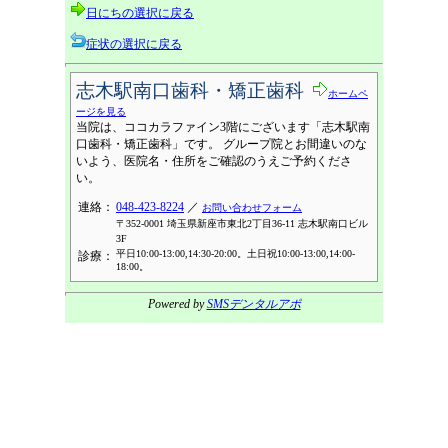
日にちの選択に戻る
症状の選択に戻る
志木駅南口歯科・矯正歯科
ホームペ
ージを見る
当院は、ココカラファイン3階にございます「志木駅南
口歯科・矯正歯科」です。 グループ院とお間違いのな
いよう、医院名・住所をご確認のうえご予約くださ
い。
連絡：
048-423-8224
／
お問い合わせフォーム
〒352-0001 埼玉県新座市東北2丁目36-11 志木駅南口ビル
3F
平日10:00-13:00,14:30-20:00。土日祝10:00-13:00,14:00-
診療：
18:00。
Powered by
SMSデンタルアポ