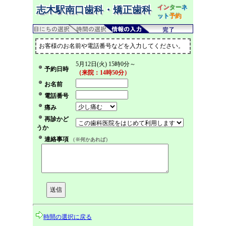
イン
ター
ネ
志木駅南口歯科・矯正歯科
ット
予約
お客様のお名前や電話番号などを入力してください。
5月12日(火) 15時0分～
予約日時
（来院：14時50分）
お名前
電話番号
痛み
再診かど
うか
連絡事項
（※何かあれば）
時間の選択に戻る