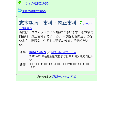
日にちの選択に戻る
症状の選択に戻る
志木駅南口歯科・矯正歯科
ホームペ
ージを見る
当院は、ココカラファイン3階にございます「志木駅南
口歯科・矯正歯科」です。 グループ院とお間違いのな
いよう、医院名・住所をご確認のうえご予約くださ
い。
連絡：
048-423-8224
／
お問い合わせフォーム
〒352-0001 埼玉県新座市東北2丁目36-11 志木駅南口ビル
3F
平日10:00-13:00,14:30-20:00。土日祝10:00-13:00,14:00-
診療：
18:00。
Powered by
SMSデンタルアポ