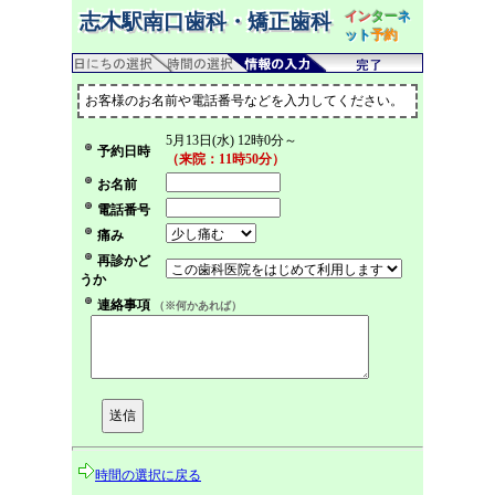
イン
ター
ネ
志木駅南口歯科・矯正歯科
ット
予約
お客様のお名前や電話番号などを入力してください。
5月13日(水) 12時0分～
予約日時
（来院：11時50分）
お名前
電話番号
痛み
再診かど
うか
連絡事項
（※何かあれば）
時間の選択に戻る