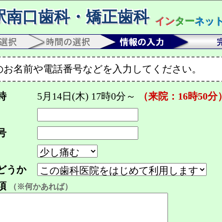
駅南口歯科・矯正歯科
イン
ター
ネッ
のお名前や電話番号などを入力してください。
時
5月14日(木) 17時0分～
（来院：16時50分
号
どうか
項
（※何かあれば）