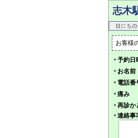
志木
お客様
予約日
お名前
電話番
痛み
再診か
連絡事