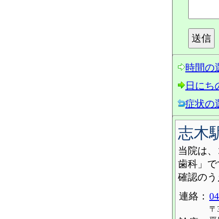
時間の
日にち
症状の
志木
当院は、
歯科」で
確認のう
連絡：
04
〒