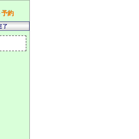
ト
予約
）