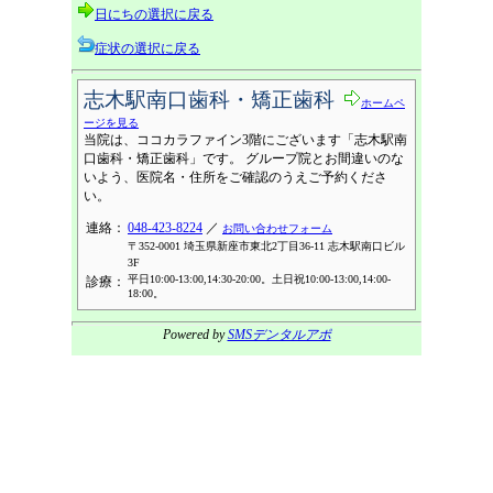
日にちの選択に戻る
症状の選択に戻る
志木駅南口歯科・矯正歯科
ホームペ
ージを見る
当院は、ココカラファイン3階にございます「志木駅南
口歯科・矯正歯科」です。 グループ院とお間違いのな
いよう、医院名・住所をご確認のうえご予約くださ
い。
連絡：
048-423-8224
／
お問い合わせフォーム
〒352-0001 埼玉県新座市東北2丁目36-11 志木駅南口ビル
3F
平日10:00-13:00,14:30-20:00。土日祝10:00-13:00,14:00-
診療：
18:00。
Powered by
SMSデンタルアポ