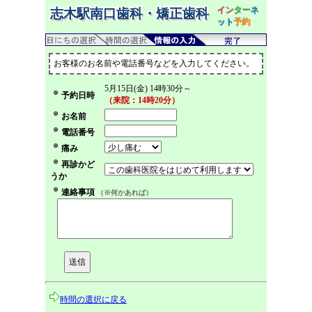
イン
ター
ネ
志木駅南口歯科・矯正歯科
ット
予約
お客様のお名前や電話番号などを入力してください。
5月15日(金) 14時30分～
予約日時
（来院：14時20分）
お名前
電話番号
痛み
再診かど
うか
連絡事項
（※何かあれば）
時間の選択に戻る