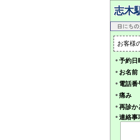
志木
お客様
予約日
お名前
電話番
痛み
再診か
連絡事