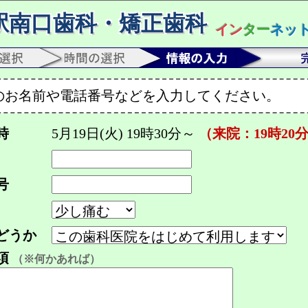
駅南口歯科・矯正歯科
イン
ター
ネッ
のお名前や電話番号などを入力してください。
時
5月19日(火) 19時30分～
（来院：19時20
号
どうか
項
（※何かあれば）