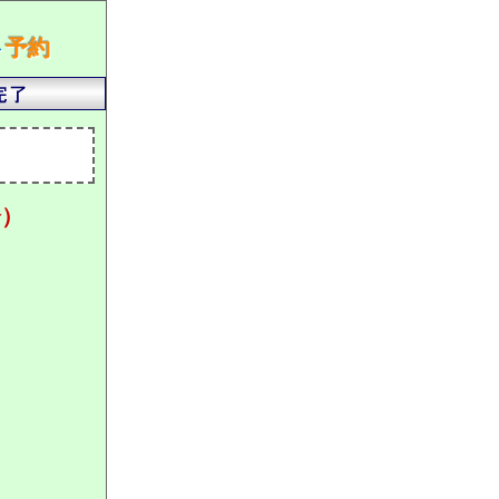
ト
予約
分）