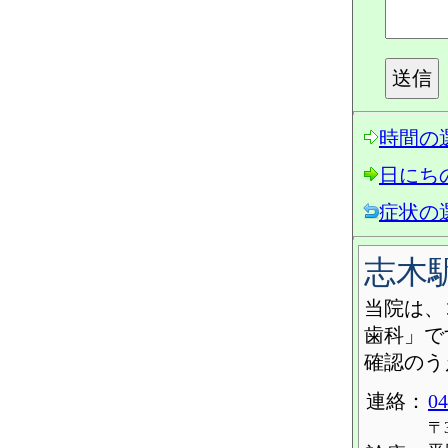
時間の
日にち
症状の
志木
当院は、
歯科」で
確認のう
連絡：
04
〒