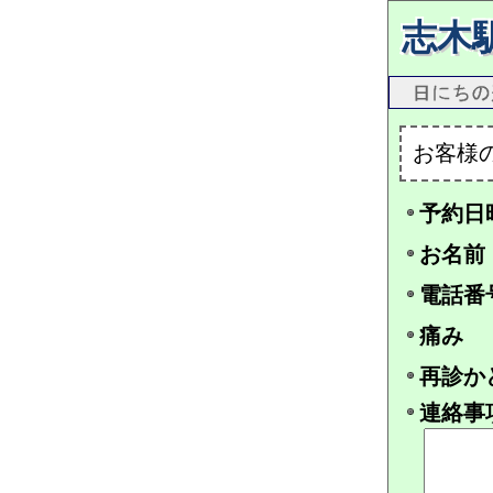
志木
お客様
予約日
お名前
電話番
痛み
再診か
連絡事