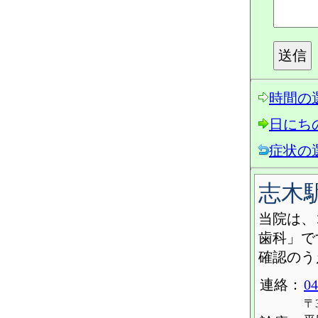
時間の
日にち
症状の
志木
当院は、
歯科」で
確認のう
連絡：
04
〒