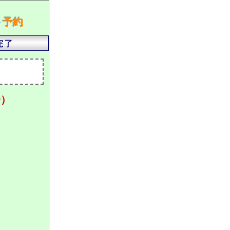
ト
予約
分）