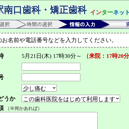
駅南口歯科・矯正歯科
イン
ター
ネッ
のお名前や電話番号などを入力してください。
時
5月21日(木) 17時30分～
（来院：17時20
号
どうか
項
（※何かあれば）