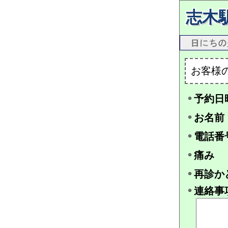
志木
お客様
予約日
お名前
電話番
痛み
再診か
連絡事