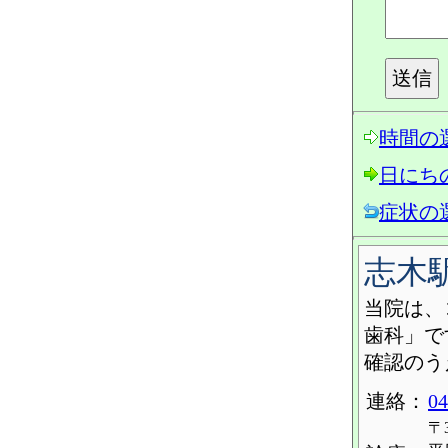
時間の
日にち
症状の
志木
当院は、
歯科」で
確認のう
連絡：
04
〒