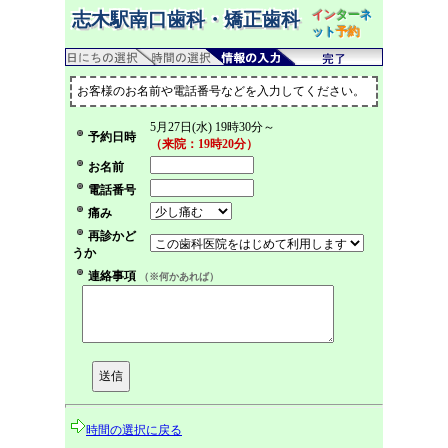
イン
ター
ネ
志木駅南口歯科・矯正歯科
ット
予約
お客様のお名前や電話番号などを入力してください。
5月27日(水) 19時30分～
予約日時
（来院：19時20分）
お名前
電話番号
痛み
再診かど
うか
連絡事項
（※何かあれば）
時間の選択に戻る