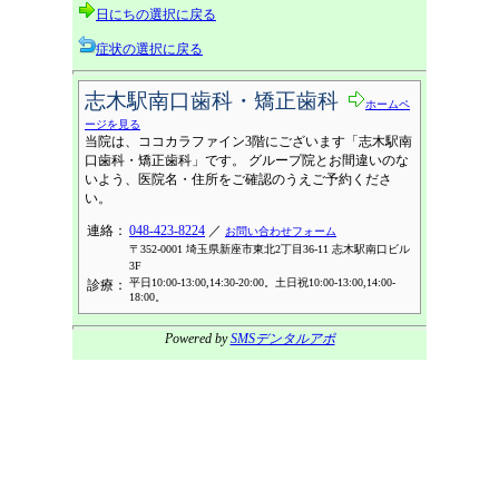
日にちの選択に戻る
症状の選択に戻る
志木駅南口歯科・矯正歯科
ホームペ
ージを見る
当院は、ココカラファイン3階にございます「志木駅南
口歯科・矯正歯科」です。 グループ院とお間違いのな
いよう、医院名・住所をご確認のうえご予約くださ
い。
連絡：
048-423-8224
／
お問い合わせフォーム
〒352-0001 埼玉県新座市東北2丁目36-11 志木駅南口ビル
3F
平日10:00-13:00,14:30-20:00。土日祝10:00-13:00,14:00-
診療：
18:00。
Powered by
SMSデンタルアポ