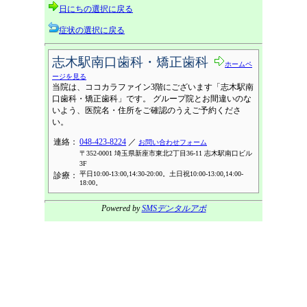
日にちの選択に戻る
症状の選択に戻る
志木駅南口歯科・矯正歯科
ホームペ
ージを見る
当院は、ココカラファイン3階にございます「志木駅南
口歯科・矯正歯科」です。 グループ院とお間違いのな
いよう、医院名・住所をご確認のうえご予約くださ
い。
連絡：
048-423-8224
／
お問い合わせフォーム
〒352-0001 埼玉県新座市東北2丁目36-11 志木駅南口ビル
3F
平日10:00-13:00,14:30-20:00。土日祝10:00-13:00,14:00-
診療：
18:00。
Powered by
SMSデンタルアポ