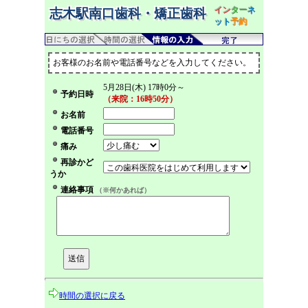
イン
ター
ネ
志木駅南口歯科・矯正歯科
ット
予約
お客様のお名前や電話番号などを入力してください。
5月28日(木) 17時0分～
予約日時
（来院：16時50分）
お名前
電話番号
痛み
再診かど
うか
連絡事項
（※何かあれば）
時間の選択に戻る