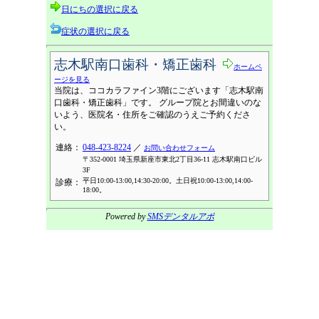
日にちの選択に戻る
症状の選択に戻る
志木駅南口歯科・矯正歯科
ホームペ
ージを見る
当院は、ココカラファイン3階にございます「志木駅南
口歯科・矯正歯科」です。 グループ院とお間違いのな
いよう、医院名・住所をご確認のうえご予約くださ
い。
連絡：
048-423-8224
／
お問い合わせフォーム
〒352-0001 埼玉県新座市東北2丁目36-11 志木駅南口ビル
3F
平日10:00-13:00,14:30-20:00。土日祝10:00-13:00,14:00-
診療：
18:00。
Powered by
SMSデンタルアポ