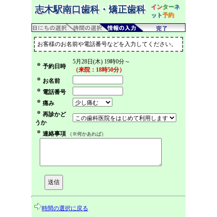
イン
ター
ネ
志木駅南口歯科・矯正歯科
ット
予約
お客様のお名前や電話番号などを入力してください。
5月28日(木) 19時0分～
予約日時
（来院：18時50分）
お名前
電話番号
痛み
再診かど
うか
連絡事項
（※何かあれば）
時間の選択に戻る