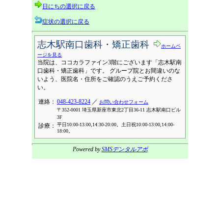
日にちの選択に戻る
症状の選択に戻る
志木駅南口歯科・矯正歯科
ホームペ
ージを見る
当院は、ココカラファイン3階にございます「志木駅南
口歯科・矯正歯科」です。 グループ院とお間違いのな
いよう、医院名・住所をご確認のうえご予約くださ
い。
連絡：
048-423-8224
／
お問い合わせフォーム
〒352-0001 埼玉県新座市東北2丁目36-11 志木駅南口ビル
3F
平日10:00-13:00,14:30-20:00。土日祝10:00-13:00,14:00-
診療：
18:00。
Powered by
SMSデンタルアポ