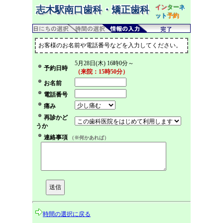
イン
ター
ネ
志木駅南口歯科・矯正歯科
ット
予約
お客様のお名前や電話番号などを入力してください。
5月28日(木) 16時0分～
予約日時
（来院：15時50分）
お名前
電話番号
痛み
再診かど
うか
連絡事項
（※何かあれば）
時間の選択に戻る