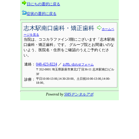
日にちの選択に戻る
症状の選択に戻る
志木駅南口歯科・矯正歯科
ホームペ
ージを見る
当院は、ココカラファイン3階にございます「志木駅南
口歯科・矯正歯科」です。 グループ院とお間違いのな
いよう、医院名・住所をご確認のうえご予約くださ
い。
連絡：
048-423-8224
／
お問い合わせフォーム
〒352-0001 埼玉県新座市東北2丁目36-11 志木駅南口ビル
3F
平日10:00-13:00,14:30-20:00。土日祝10:00-13:00,14:00-
診療：
18:00。
Powered by
SMSデンタルアポ