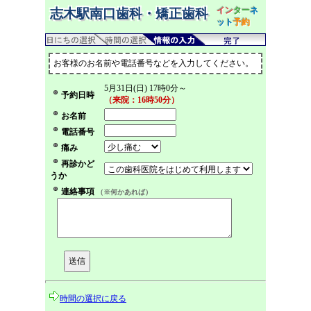
イン
ター
ネ
志木駅南口歯科・矯正歯科
ット
予約
お客様のお名前や電話番号などを入力してください。
5月31日(日) 17時0分～
予約日時
（来院：16時50分）
お名前
電話番号
痛み
再診かど
うか
連絡事項
（※何かあれば）
時間の選択に戻る