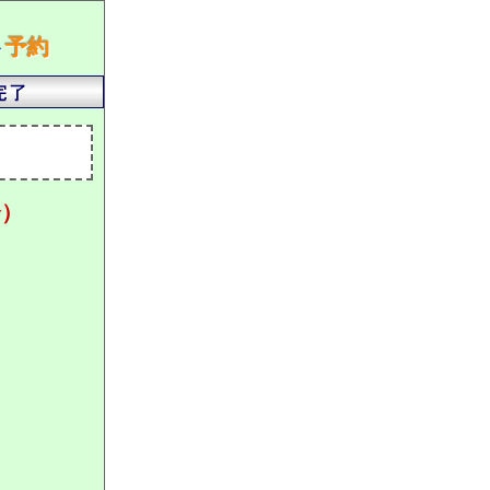
ト
予約
分）