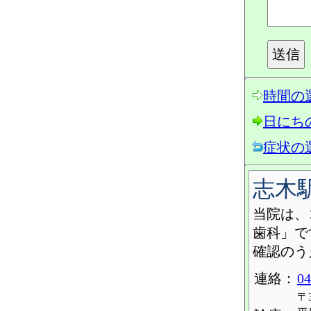
時間の
日にち
症状の
志木
当院は、
歯科」で
確認のう
連絡：
04
〒