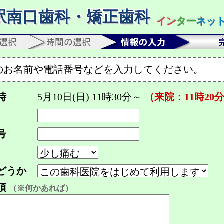
駅南口歯科・矯正歯科
イン
ター
ネッ
のお名前や電話番号などを入力してください。
時
5月10日(日) 11時30分～
（来院：11時20
号
どうか
項
（※何かあれば）