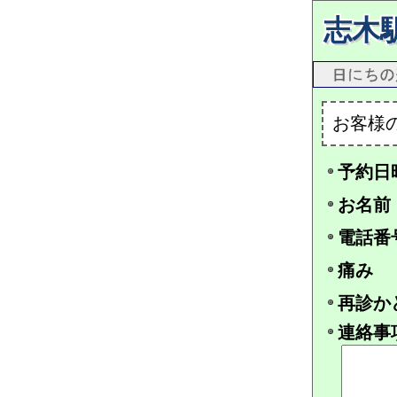
志木
お客様
予約日
お名前
電話番
痛み
再診か
連絡事