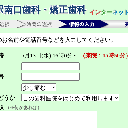
駅南口歯科・矯正歯科
イン
ター
ネッ
のお名前や電話番号などを入力してください。
時
5月13日(水) 16時0分～
（来院：15時50分
号
どうか
項
（※何かあれば）