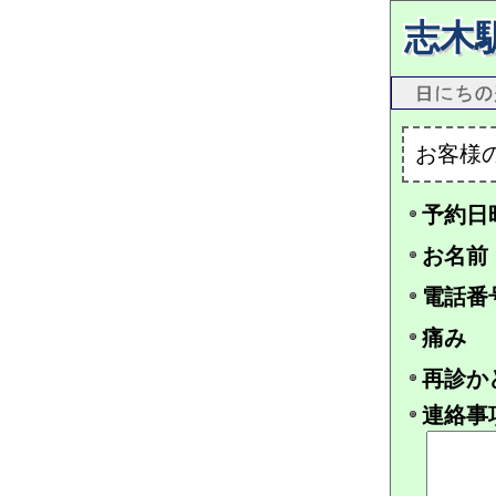
志木
お客様
予約日
お名前
電話番
痛み
再診か
連絡事