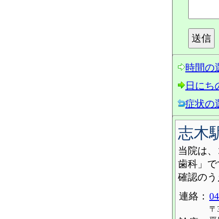
時間の
日にち
症状の
志木
当院は、
歯科」で
確認のう
連絡：
04
〒