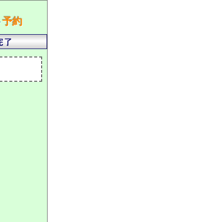
ト
予約
）