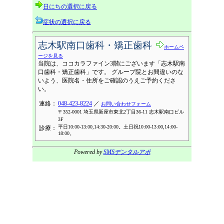
日にちの選択に戻る
症状の選択に戻る
志木駅南口歯科・矯正歯科
ホームペ
ージを見る
当院は、ココカラファイン3階にございます「志木駅南
口歯科・矯正歯科」です。 グループ院とお間違いのな
いよう、医院名・住所をご確認のうえご予約くださ
い。
連絡：
048-423-8224
／
お問い合わせフォーム
〒352-0001 埼玉県新座市東北2丁目36-11 志木駅南口ビル
3F
平日10:00-13:00,14:30-20:00。土日祝10:00-13:00,14:00-
診療：
18:00。
Powered by
SMSデンタルアポ