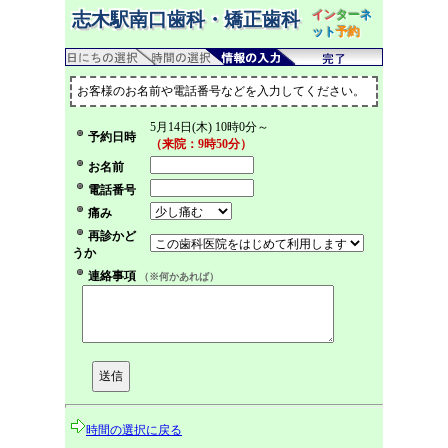
イン
ター
ネ
志木駅南口歯科・矯正歯科
ット
予約
お客様のお名前や電話番号などを入力してください。
5月14日(木) 10時0分～
予約日時
（来院：9時50分）
お名前
電話番号
痛み
再診かど
うか
連絡事項
（※何かあれば）
時間の選択に戻る