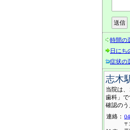
時間の
日にち
症状の
志木
当院は、
歯科」で
確認のう
連絡：
04
〒