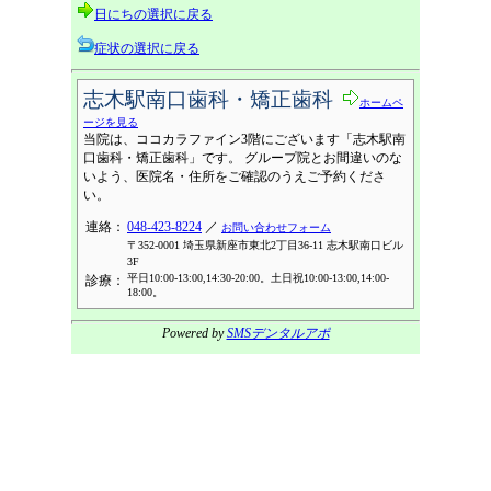
日にちの選択に戻る
症状の選択に戻る
志木駅南口歯科・矯正歯科
ホームペ
ージを見る
当院は、ココカラファイン3階にございます「志木駅南
口歯科・矯正歯科」です。 グループ院とお間違いのな
いよう、医院名・住所をご確認のうえご予約くださ
い。
連絡：
048-423-8224
／
お問い合わせフォーム
〒352-0001 埼玉県新座市東北2丁目36-11 志木駅南口ビル
3F
平日10:00-13:00,14:30-20:00。土日祝10:00-13:00,14:00-
診療：
18:00。
Powered by
SMSデンタルアポ