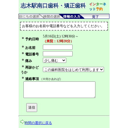
イン
ター
ネ
志木駅南口歯科・矯正歯科
ット
予約
お客様のお名前や電話番号などを入力してください。
5月16日(土) 12時30分～
予約日時
（来院：12時20分）
お名前
電話番号
痛み
再診かど
うか
連絡事項
（※何かあれば）
時間の選択に戻る