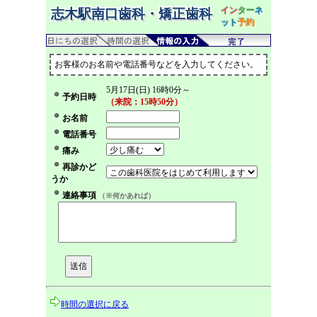
イン
ター
ネ
志木駅南口歯科・矯正歯科
ット
予約
お客様のお名前や電話番号などを入力してください。
5月17日(日) 16時0分～
予約日時
（来院：15時50分）
お名前
電話番号
痛み
再診かど
うか
連絡事項
（※何かあれば）
時間の選択に戻る