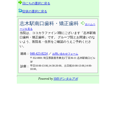
日にちの選択に戻る
症状の選択に戻る
志木駅南口歯科・矯正歯科
ホームペ
ージを見る
当院は、ココカラファイン3階にございます「志木駅南
口歯科・矯正歯科」です。 グループ院とお間違いのな
いよう、医院名・住所をご確認のうえご予約くださ
い。
連絡：
048-423-8224
／
お問い合わせフォーム
〒352-0001 埼玉県新座市東北2丁目36-11 志木駅南口ビル
3F
平日10:00-13:00,14:30-20:00。土日祝10:00-13:00,14:00-
診療：
18:00。
Powered by
SMSデンタルアポ