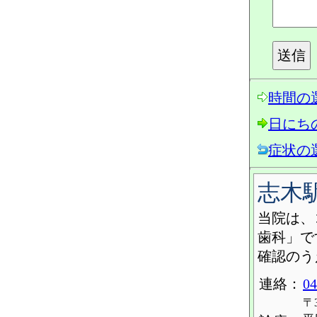
時間の
日にち
症状の
志木
当院は、
歯科」で
確認のう
連絡：
04
〒