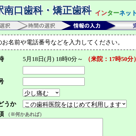
駅南口歯科・矯正歯科
イン
ター
ネッ
のお名前や電話番号などを入力してください。
時
5月18日(月) 18時0分～
（来院：17時50分
号
どうか
項
（※何かあれば）