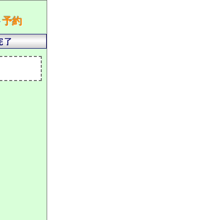
ト
予約
）