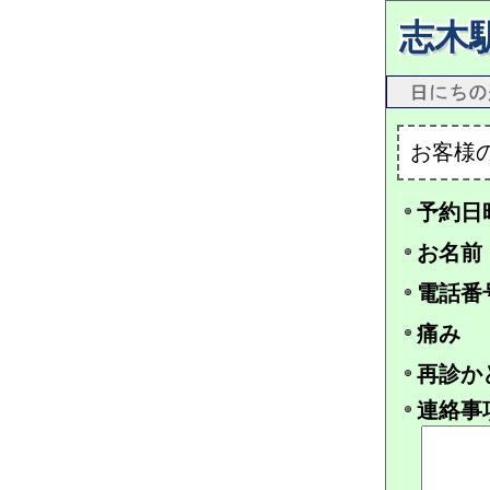
志木
お客様
予約日
お名前
電話番
痛み
再診か
連絡事