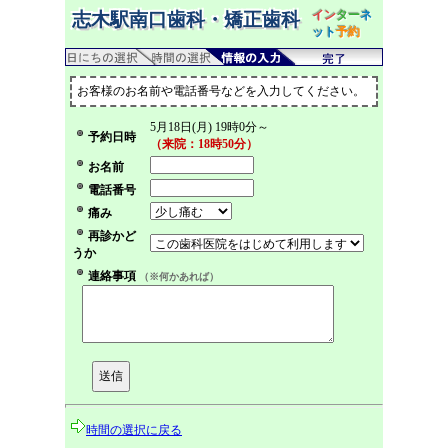
イン
ター
ネ
志木駅南口歯科・矯正歯科
ット
予約
お客様のお名前や電話番号などを入力してください。
5月18日(月) 19時0分～
予約日時
（来院：18時50分）
お名前
電話番号
痛み
再診かど
うか
連絡事項
（※何かあれば）
時間の選択に戻る