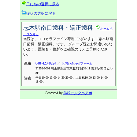
日にちの選択に戻る
症状の選択に戻る
志木駅南口歯科・矯正歯科
ホームペ
ージを見る
当院は、ココカラファイン3階にございます「志木駅南
口歯科・矯正歯科」です。 グループ院とお間違いのな
いよう、医院名・住所をご確認のうえご予約くださ
い。
連絡：
048-423-8224
／
お問い合わせフォーム
〒352-0001 埼玉県新座市東北2丁目36-11 志木駅南口ビル
3F
平日10:00-13:00,14:30-20:00。土日祝10:00-13:00,14:00-
診療：
18:00。
Powered by
SMSデンタルアポ