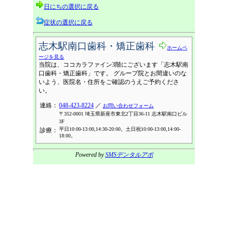
日にちの選択に戻る
症状の選択に戻る
志木駅南口歯科・矯正歯科
ホームペ
ージを見る
当院は、ココカラファイン3階にございます「志木駅南
口歯科・矯正歯科」です。 グループ院とお間違いのな
いよう、医院名・住所をご確認のうえご予約くださ
い。
連絡：
048-423-8224
／
お問い合わせフォーム
〒352-0001 埼玉県新座市東北2丁目36-11 志木駅南口ビル
3F
平日10:00-13:00,14:30-20:00。土日祝10:00-13:00,14:00-
診療：
18:00。
Powered by
SMSデンタルアポ