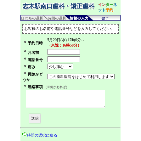
イン
ター
ネ
志木駅南口歯科・矯正歯科
ット
予約
お客様のお名前や電話番号などを入力してください。
5月20日(水) 17時0分～
予約日時
（来院：16時50分）
お名前
電話番号
痛み
再診かど
うか
連絡事項
（※何かあれば）
時間の選択に戻る