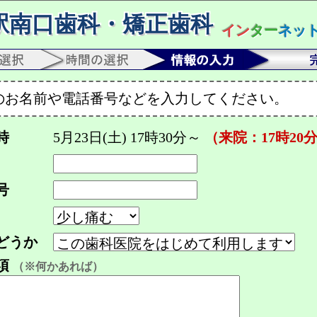
駅南口歯科・矯正歯科
イン
ター
ネッ
のお名前や電話番号などを入力してください。
時
5月23日(土) 17時30分～
（来院：17時20
号
どうか
項
（※何かあれば）