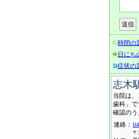
時間の
日にち
症状の
志木
当院は、
歯科」で
確認のう
連絡：
04
〒