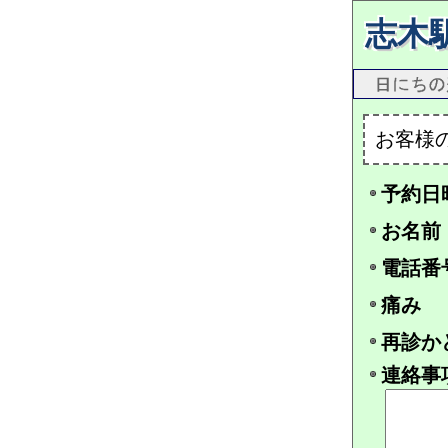
志木
お客様
予約日
お名前
電話番
痛み
再診か
連絡事