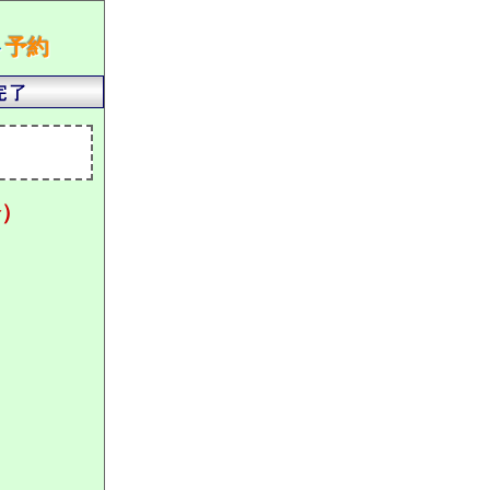
ト
予約
分）