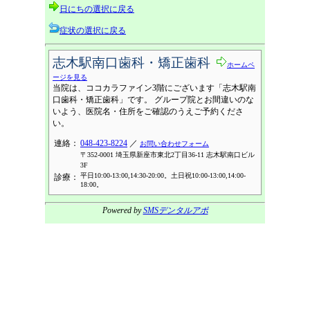
日にちの選択に戻る
症状の選択に戻る
志木駅南口歯科・矯正歯科
ホームペ
ージを見る
当院は、ココカラファイン3階にございます「志木駅南
口歯科・矯正歯科」です。 グループ院とお間違いのな
いよう、医院名・住所をご確認のうえご予約くださ
い。
連絡：
048-423-8224
／
お問い合わせフォーム
〒352-0001 埼玉県新座市東北2丁目36-11 志木駅南口ビル
3F
平日10:00-13:00,14:30-20:00。土日祝10:00-13:00,14:00-
診療：
18:00。
Powered by
SMSデンタルアポ