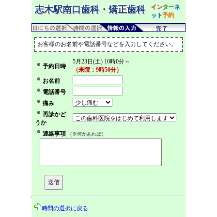
イン
ター
ネ
志木駅南口歯科・矯正歯科
ット
予約
お客様のお名前や電話番号などを入力してください。
5月23日(土) 10時0分～
予約日時
（来院：9時50分）
お名前
電話番号
痛み
再診かど
うか
連絡事項
（※何かあれば）
時間の選択に戻る