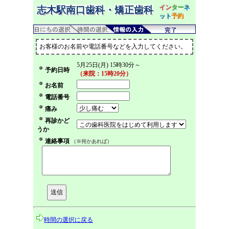
イン
ター
ネ
志木駅南口歯科・矯正歯科
ット
予約
お客様のお名前や電話番号などを入力してください。
5月25日(月) 15時30分～
予約日時
（来院：15時20分）
お名前
電話番号
痛み
再診かど
うか
連絡事項
（※何かあれば）
時間の選択に戻る