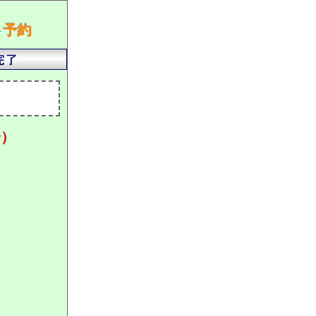
ト
予約
分）