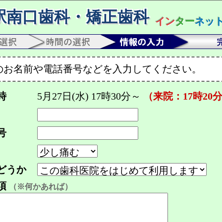
駅南口歯科・矯正歯科
イン
ター
ネッ
のお名前や電話番号などを入力してください。
時
5月27日(水) 17時30分～
（来院：17時20
号
どうか
項
（※何かあれば）