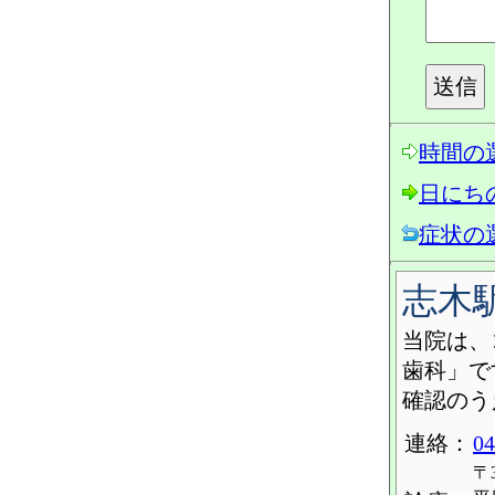
時間の
日にち
症状の
志木
当院は、
歯科」で
確認のう
連絡：
04
〒