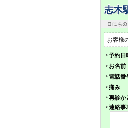
志木
お客様
予約日
お名前
電話番
痛み
再診か
連絡事