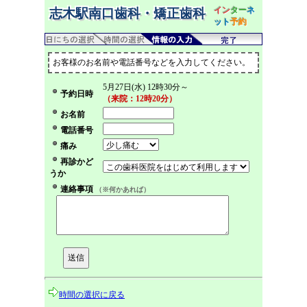
イン
ター
ネ
志木駅南口歯科・矯正歯科
ット
予約
お客様のお名前や電話番号などを入力してください。
5月27日(水) 12時30分～
予約日時
（来院：12時20分）
お名前
電話番号
痛み
再診かど
うか
連絡事項
（※何かあれば）
時間の選択に戻る