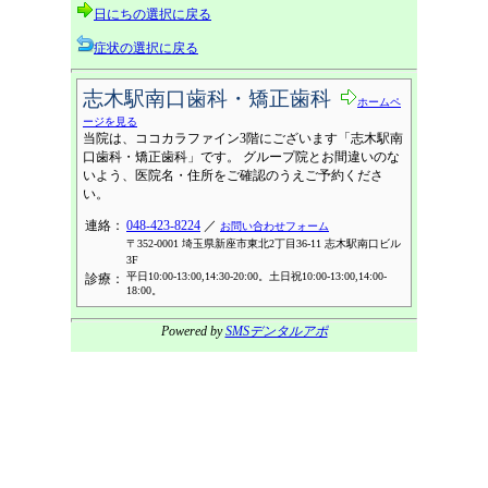
日にちの選択に戻る
症状の選択に戻る
志木駅南口歯科・矯正歯科
ホームペ
ージを見る
当院は、ココカラファイン3階にございます「志木駅南
口歯科・矯正歯科」です。 グループ院とお間違いのな
いよう、医院名・住所をご確認のうえご予約くださ
い。
連絡：
048-423-8224
／
お問い合わせフォーム
〒352-0001 埼玉県新座市東北2丁目36-11 志木駅南口ビル
3F
平日10:00-13:00,14:30-20:00。土日祝10:00-13:00,14:00-
診療：
18:00。
Powered by
SMSデンタルアポ