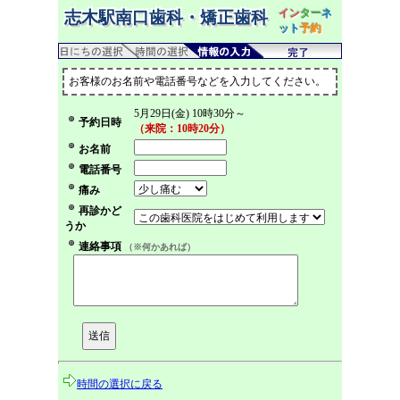
イン
ター
ネ
志木駅南口歯科・矯正歯科
ット
予約
お客様のお名前や電話番号などを入力してください。
5月29日(金) 10時30分～
予約日時
（来院：10時20分）
お名前
電話番号
痛み
再診かど
うか
連絡事項
（※何かあれば）
時間の選択に戻る