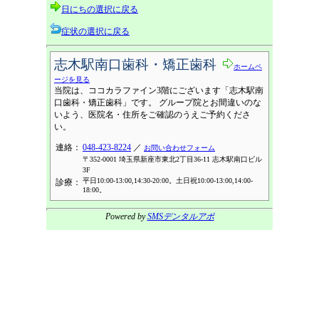
日にちの選択に戻る
症状の選択に戻る
志木駅南口歯科・矯正歯科
ホームペ
ージを見る
当院は、ココカラファイン3階にございます「志木駅南
口歯科・矯正歯科」です。 グループ院とお間違いのな
いよう、医院名・住所をご確認のうえご予約くださ
い。
連絡：
048-423-8224
／
お問い合わせフォーム
〒352-0001 埼玉県新座市東北2丁目36-11 志木駅南口ビル
3F
平日10:00-13:00,14:30-20:00。土日祝10:00-13:00,14:00-
診療：
18:00。
Powered by
SMSデンタルアポ