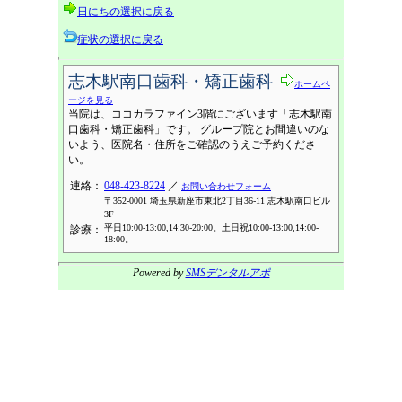
日にちの選択に戻る
症状の選択に戻る
志木駅南口歯科・矯正歯科
ホームペ
ージを見る
当院は、ココカラファイン3階にございます「志木駅南
口歯科・矯正歯科」です。 グループ院とお間違いのな
いよう、医院名・住所をご確認のうえご予約くださ
い。
連絡：
048-423-8224
／
お問い合わせフォーム
〒352-0001 埼玉県新座市東北2丁目36-11 志木駅南口ビル
3F
平日10:00-13:00,14:30-20:00。土日祝10:00-13:00,14:00-
診療：
18:00。
Powered by
SMSデンタルアポ