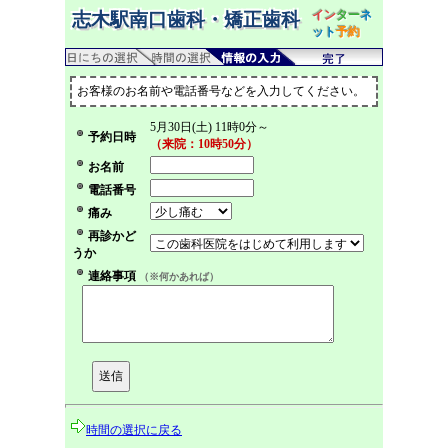
イン
ター
ネ
志木駅南口歯科・矯正歯科
ット
予約
お客様のお名前や電話番号などを入力してください。
5月30日(土) 11時0分～
予約日時
（来院：10時50分）
お名前
電話番号
痛み
再診かど
うか
連絡事項
（※何かあれば）
時間の選択に戻る