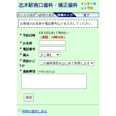
イン
ター
ネ
志木駅南口歯科・矯正歯科
ット
予約
お客様のお名前や電話番号などを入力してください。
6月19日(木) 17時0分～
予約日時
（来院：16時50分）
お名前
電話番号
痛み
再診かど
うか
連絡事項
（※何かあれば）
時間の選択に戻る