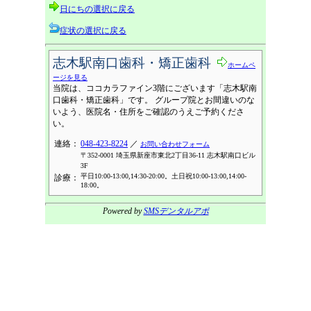
日にちの選択に戻る
症状の選択に戻る
志木駅南口歯科・矯正歯科
ホームペ
ージを見る
当院は、ココカラファイン3階にございます「志木駅南
口歯科・矯正歯科」です。 グループ院とお間違いのな
いよう、医院名・住所をご確認のうえご予約くださ
い。
連絡：
048-423-8224
／
お問い合わせフォーム
〒352-0001 埼玉県新座市東北2丁目36-11 志木駅南口ビル
3F
平日10:00-13:00,14:30-20:00。土日祝10:00-13:00,14:00-
診療：
18:00。
Powered by
SMSデンタルアポ