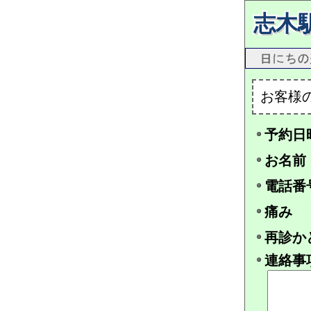
志木
お客様
予約日
お名前
電話番
痛み
再診か
連絡事