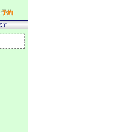
ト
予約
）