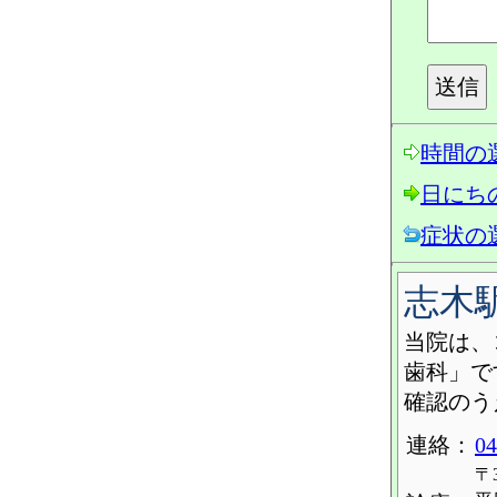
時間の
日にち
症状の
志木
当院は、
歯科」で
確認のう
連絡：
04
〒