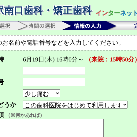
駅南口歯科・矯正歯科
イン
ター
ネッ
のお名前や電話番号などを入力してください。
時
6月19日(木) 16時0分～
（来院：15時50分
号
どうか
項
（※何かあれば）