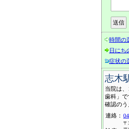
時間の
日にち
症状の
志木
当院は、
歯科」で
確認のう
連絡：
04
〒