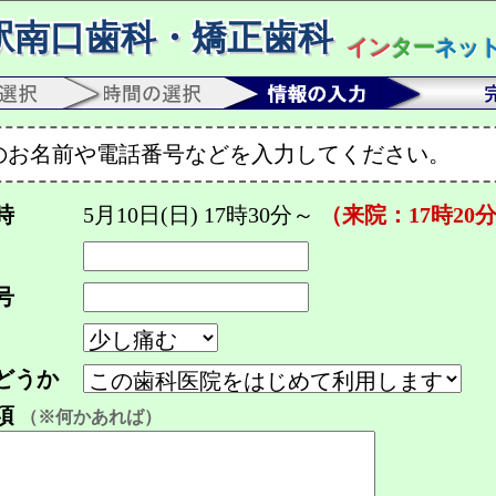
駅南口歯科・矯正歯科
イン
ター
ネッ
のお名前や電話番号などを入力してください。
時
5月10日(日) 17時30分～
（来院：17時20
号
どうか
項
（※何かあれば）