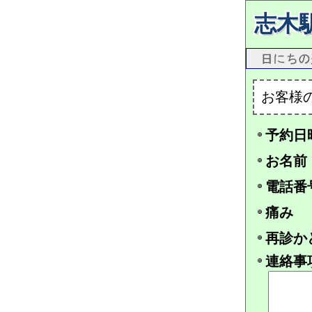
志木
お客様
予約日
お名前
電話番
痛み
再診か
連絡事