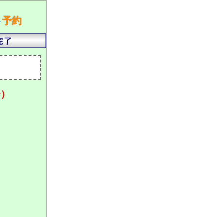
ト
予約
分）