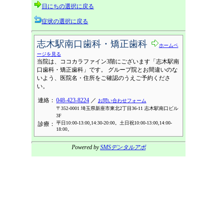
日にちの選択に戻る
症状の選択に戻る
志木駅南口歯科・矯正歯科
ホームペ
ージを見る
当院は、ココカラファイン3階にございます「志木駅南
口歯科・矯正歯科」です。 グループ院とお間違いのな
いよう、医院名・住所をご確認のうえご予約くださ
い。
連絡：
048-423-8224
／
お問い合わせフォーム
〒352-0001 埼玉県新座市東北2丁目36-11 志木駅南口ビル
3F
平日10:00-13:00,14:30-20:00。土日祝10:00-13:00,14:00-
診療：
18:00。
Powered by
SMSデンタルアポ