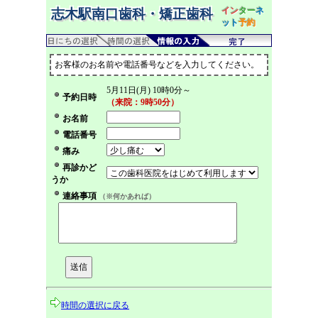
イン
ター
ネ
志木駅南口歯科・矯正歯科
ット
予約
お客様のお名前や電話番号などを入力してください。
5月11日(月) 10時0分～
予約日時
（来院：9時50分）
お名前
電話番号
痛み
再診かど
うか
連絡事項
（※何かあれば）
時間の選択に戻る