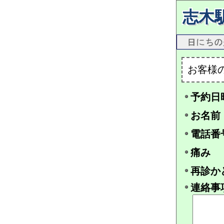
志木
お客様
予約日
お名前
電話番
痛み
再診か
連絡事