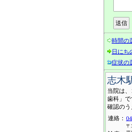
時間の
日にち
症状の
志木
当院は、
歯科」で
確認のう
連絡：
04
〒