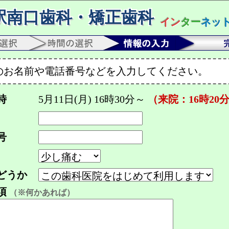
駅南口歯科・矯正歯科
イン
ター
ネッ
のお名前や電話番号などを入力してください。
時
5月11日(月) 16時30分～
（来院：16時20
号
どうか
項
（※何かあれば）