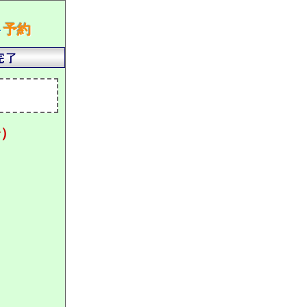
ト
予約
分）