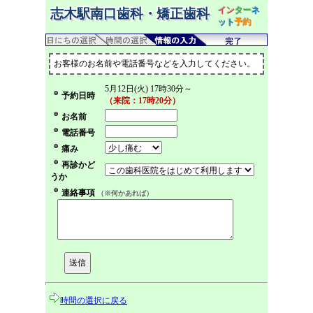
イン
ター
ネ
志木駅南口歯科・矯正歯科
ット
予約
お客様のお名前や電話番号などを入力してください。
5月12日(火) 17時30分～
予約日時
（来院：17時20分）
お名前
電話番号
痛み
再診かど
うか
連絡事項
（※何かあれば）
時間の選択に戻る