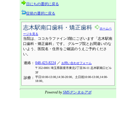
日にちの選択に戻る
症状の選択に戻る
志木駅南口歯科・矯正歯科
ホームペ
ージを見る
当院は、ココカラファイン3階にございます「志木駅南
口歯科・矯正歯科」です。 グループ院とお間違いのな
いよう、医院名・住所をご確認のうえご予約くださ
い。
連絡：
048-423-8224
／
お問い合わせフォーム
〒352-0001 埼玉県新座市東北2丁目36-11 志木駅南口ビル
3F
平日10:00-13:00,14:30-20:00。土日祝10:00-13:00,14:00-
診療：
18:00。
Powered by
SMSデンタルアポ