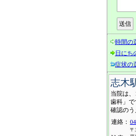
時間の
日にち
症状の
志木
当院は、
歯科」で
確認のう
連絡：
04
〒