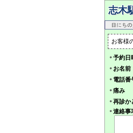
志木
お客様
予約日
お名前
電話番
痛み
再診か
連絡事