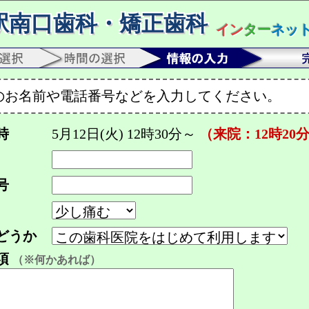
駅南口歯科・矯正歯科
イン
ター
ネッ
のお名前や電話番号などを入力してください。
時
5月12日(火) 12時30分～
（来院：12時20
号
どうか
項
（※何かあれば）