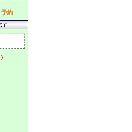
ト
予約
分）