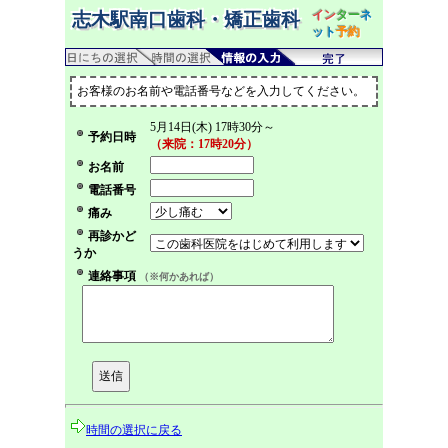
イン
ター
ネ
志木駅南口歯科・矯正歯科
ット
予約
お客様のお名前や電話番号などを入力してください。
5月14日(木) 17時30分～
予約日時
（来院：17時20分）
お名前
電話番号
痛み
再診かど
うか
連絡事項
（※何かあれば）
時間の選択に戻る