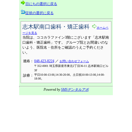
日にちの選択に戻る
症状の選択に戻る
志木駅南口歯科・矯正歯科
ホームペ
ージを見る
当院は、ココカラファイン3階にございます「志木駅南
口歯科・矯正歯科」です。 グループ院とお間違いのな
いよう、医院名・住所をご確認のうえご予約くださ
い。
連絡：
048-423-8224
／
お問い合わせフォーム
〒352-0001 埼玉県新座市東北2丁目36-11 志木駅南口ビル
3F
平日10:00-13:00,14:30-20:00。土日祝10:00-13:00,14:00-
診療：
18:00。
Powered by
SMSデンタルアポ