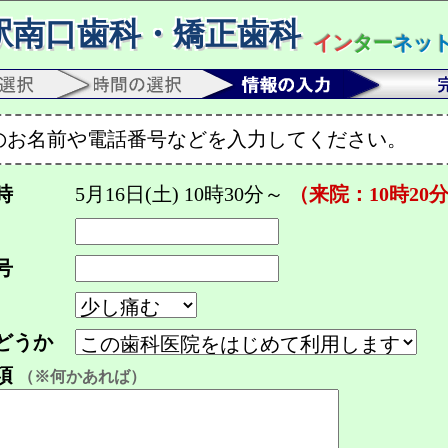
駅南口歯科・矯正歯科
イン
ター
ネッ
のお名前や電話番号などを入力してください。
時
5月16日(土) 10時30分～
（来院：10時20
号
どうか
項
（※何かあれば）