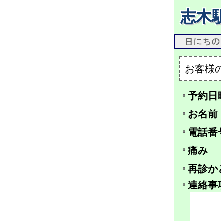
志木
お客様
予約日
お名前
電話番
痛み
再診か
連絡事