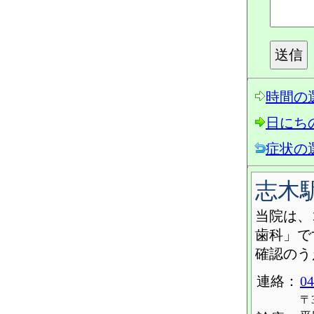
時間の
日にち
症状の
志木
当院は、
歯科」で
確認のう
連絡：
04
〒