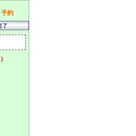
ト
予約
分）