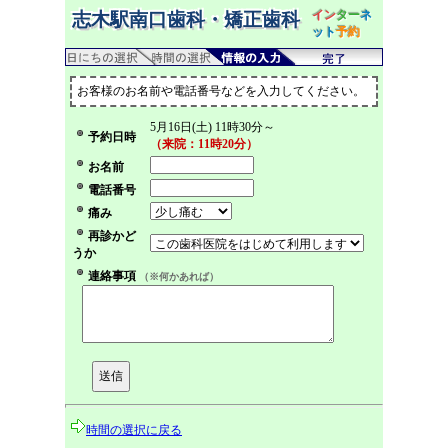
イン
ター
ネ
志木駅南口歯科・矯正歯科
ット
予約
お客様のお名前や電話番号などを入力してください。
5月16日(土) 11時30分～
予約日時
（来院：11時20分）
お名前
電話番号
痛み
再診かど
うか
連絡事項
（※何かあれば）
時間の選択に戻る