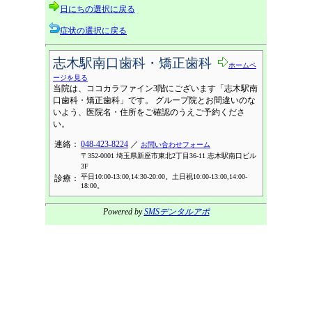
日にちの選択に戻る
症状の選択に戻る
志木駅南口歯科・矯正歯科
ホームペ
ージを見る
当院は、ココカラファイン3階にございます「志木駅南
口歯科・矯正歯科」です。 グループ院とお間違いのな
いよう、医院名・住所をご確認のうえご予約くださ
い。
連絡：
048-423-8224
／
お問い合わせフォーム
〒352-0001 埼玉県新座市東北2丁目36-11 志木駅南口ビル
3F
平日10:00-13:00,14:30-20:00。土日祝10:00-13:00,14:00-
診療：
18:00。
Powered by
SMSデンタルアポ