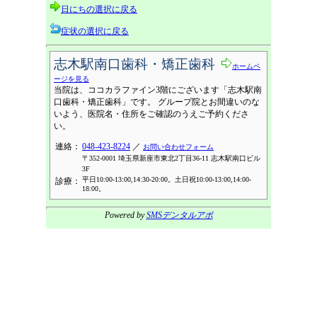
日にちの選択に戻る
症状の選択に戻る
志木駅南口歯科・矯正歯科
ホームペ
ージを見る
当院は、ココカラファイン3階にございます「志木駅南
口歯科・矯正歯科」です。 グループ院とお間違いのな
いよう、医院名・住所をご確認のうえご予約くださ
い。
連絡：
048-423-8224
／
お問い合わせフォーム
〒352-0001 埼玉県新座市東北2丁目36-11 志木駅南口ビル
3F
平日10:00-13:00,14:30-20:00。土日祝10:00-13:00,14:00-
診療：
18:00。
Powered by
SMSデンタルアポ