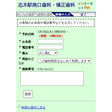
イン
ター
ネ
志木駅南口歯科・矯正歯科
ット
予約
お客様のお名前や電話番号などを入力してください。
5月19日(火) 18時30分～
予約日時
（来院：18時20分）
お名前
電話番号
痛み
再診かど
うか
連絡事項
（※何かあれば）
時間の選択に戻る