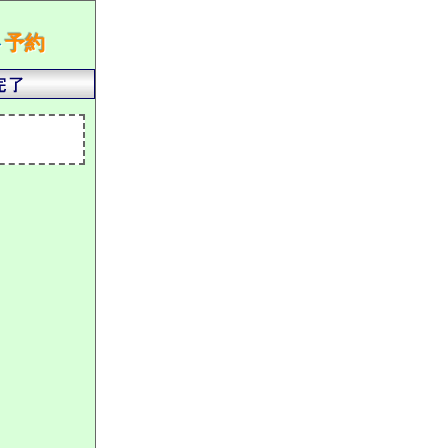
ト
予約
）