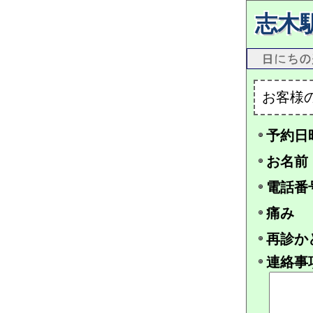
志木
お客様
予約日
お名前
電話番
痛み
再診か
連絡事