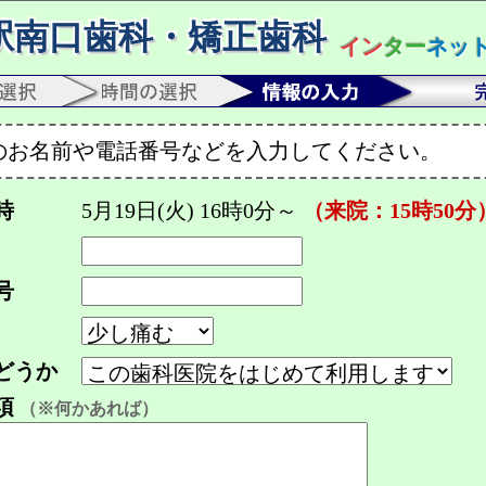
駅南口歯科・矯正歯科
イン
ター
ネッ
のお名前や電話番号などを入力してください。
時
5月19日(火) 16時0分～
（来院：15時50分
号
どうか
項
（※何かあれば）