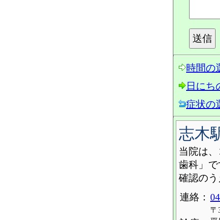
時間の
日にち
症状の
志木
当院は、
歯科」で
確認のう
連絡：
04
〒