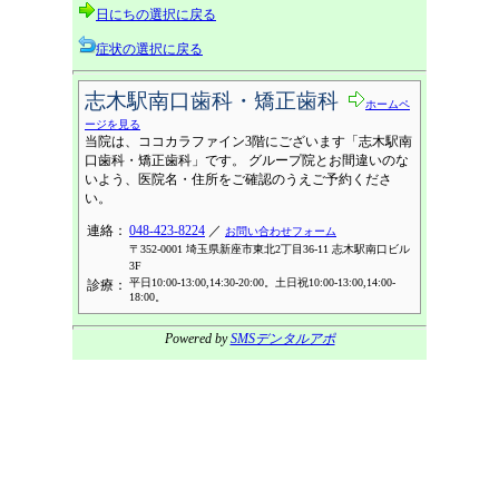
日にちの選択に戻る
症状の選択に戻る
志木駅南口歯科・矯正歯科
ホームペ
ージを見る
当院は、ココカラファイン3階にございます「志木駅南
口歯科・矯正歯科」です。 グループ院とお間違いのな
いよう、医院名・住所をご確認のうえご予約くださ
い。
連絡：
048-423-8224
／
お問い合わせフォーム
〒352-0001 埼玉県新座市東北2丁目36-11 志木駅南口ビル
3F
平日10:00-13:00,14:30-20:00。土日祝10:00-13:00,14:00-
診療：
18:00。
Powered by
SMSデンタルアポ