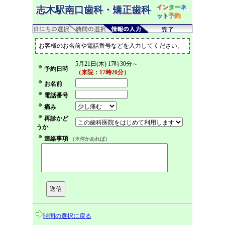
イン
ター
ネ
志木駅南口歯科・矯正歯科
ット
予約
お客様のお名前や電話番号などを入力してください。
5月21日(木) 17時30分～
予約日時
（来院：17時20分）
お名前
電話番号
痛み
再診かど
うか
連絡事項
（※何かあれば）
時間の選択に戻る