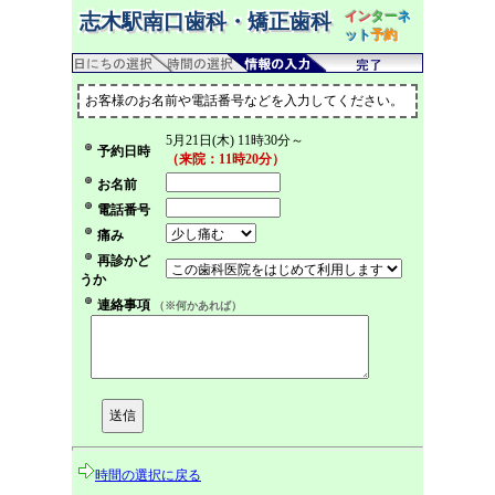
イン
ター
ネ
志木駅南口歯科・矯正歯科
ット
予約
お客様のお名前や電話番号などを入力してください。
5月21日(木) 11時30分～
予約日時
（来院：11時20分）
お名前
電話番号
痛み
再診かど
うか
連絡事項
（※何かあれば）
時間の選択に戻る