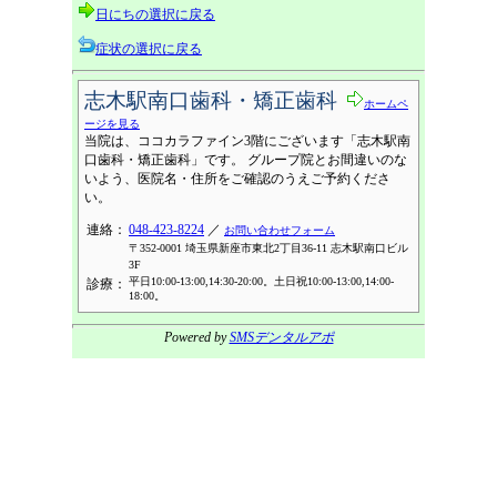
日にちの選択に戻る
症状の選択に戻る
志木駅南口歯科・矯正歯科
ホームペ
ージを見る
当院は、ココカラファイン3階にございます「志木駅南
口歯科・矯正歯科」です。 グループ院とお間違いのな
いよう、医院名・住所をご確認のうえご予約くださ
い。
連絡：
048-423-8224
／
お問い合わせフォーム
〒352-0001 埼玉県新座市東北2丁目36-11 志木駅南口ビル
3F
平日10:00-13:00,14:30-20:00。土日祝10:00-13:00,14:00-
診療：
18:00。
Powered by
SMSデンタルアポ