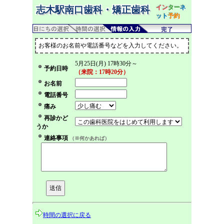
イン
ター
ネ
志木駅南口歯科・矯正歯科
ット
予約
お客様のお名前や電話番号などを入力してください。
5月25日(月) 17時30分～
予約日時
（来院：17時20分）
お名前
電話番号
痛み
再診かど
うか
連絡事項
（※何かあれば）
時間の選択に戻る