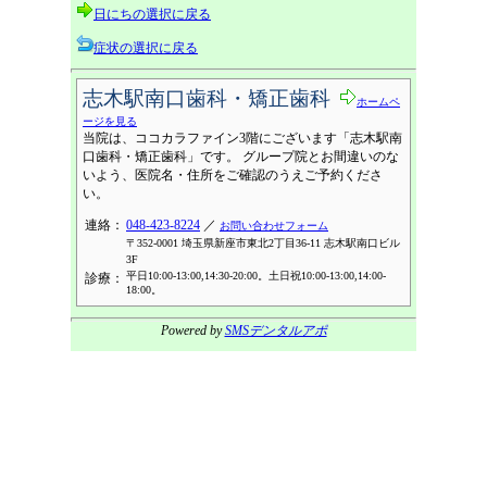
日にちの選択に戻る
症状の選択に戻る
志木駅南口歯科・矯正歯科
ホームペ
ージを見る
当院は、ココカラファイン3階にございます「志木駅南
口歯科・矯正歯科」です。 グループ院とお間違いのな
いよう、医院名・住所をご確認のうえご予約くださ
い。
連絡：
048-423-8224
／
お問い合わせフォーム
〒352-0001 埼玉県新座市東北2丁目36-11 志木駅南口ビル
3F
平日10:00-13:00,14:30-20:00。土日祝10:00-13:00,14:00-
診療：
18:00。
Powered by
SMSデンタルアポ