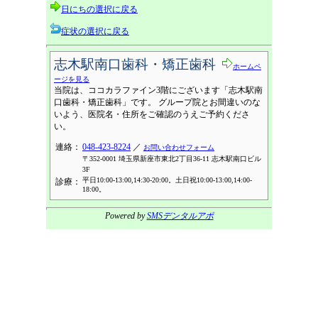
日にちの選択に戻る
症状の選択に戻る
志木駅南口歯科・矯正歯科
ホームペ
ージを見る
当院は、ココカラファイン3階にございます「志木駅南
口歯科・矯正歯科」です。 グループ院とお間違いのな
いよう、医院名・住所をご確認のうえご予約くださ
い。
連絡：
048-423-8224
／
お問い合わせフォーム
〒352-0001 埼玉県新座市東北2丁目36-11 志木駅南口ビル
3F
平日10:00-13:00,14:30-20:00。土日祝10:00-13:00,14:00-
診療：
18:00。
Powered by
SMSデンタルアポ