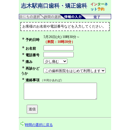
イン
ター
ネ
志木駅南口歯科・矯正歯科
ット
予約
お客様のお名前や電話番号などを入力してください。
5月26日(火) 10時30分～
予約日時
（来院：10時20分）
お名前
電話番号
痛み
再診かど
うか
連絡事項
（※何かあれば）
時間の選択に戻る