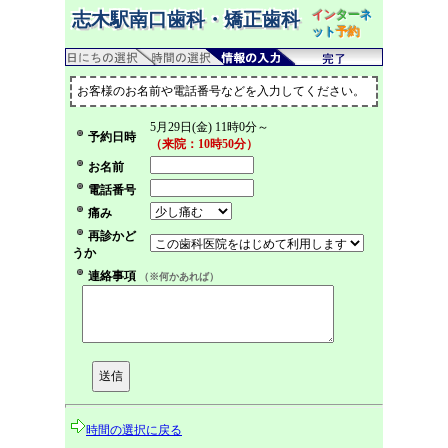
イン
ター
ネ
志木駅南口歯科・矯正歯科
ット
予約
お客様のお名前や電話番号などを入力してください。
5月29日(金) 11時0分～
予約日時
（来院：10時50分）
お名前
電話番号
痛み
再診かど
うか
連絡事項
（※何かあれば）
時間の選択に戻る