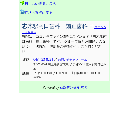
日にちの選択に戻る
症状の選択に戻る
志木駅南口歯科・矯正歯科
ホームペ
ージを見る
当院は、ココカラファイン3階にございます「志木駅南
口歯科・矯正歯科」です。 グループ院とお間違いのな
いよう、医院名・住所をご確認のうえご予約くださ
い。
連絡：
048-423-8224
／
お問い合わせフォーム
〒352-0001 埼玉県新座市東北2丁目36-11 志木駅南口ビル
3F
平日10:00-13:00,14:30-20:00。土日祝10:00-13:00,14:00-
診療：
18:00。
Powered by
SMSデンタルアポ