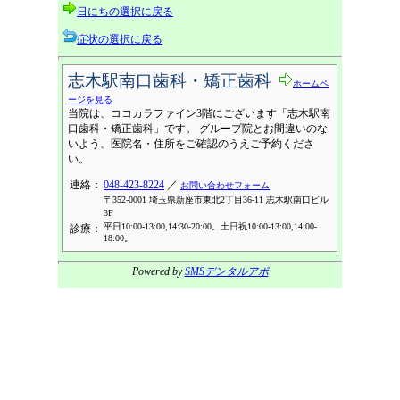
日にちの選択に戻る
症状の選択に戻る
志木駅南口歯科・矯正歯科
ホームペ
ージを見る
当院は、ココカラファイン3階にございます「志木駅南
口歯科・矯正歯科」です。 グループ院とお間違いのな
いよう、医院名・住所をご確認のうえご予約くださ
い。
連絡：
048-423-8224
／
お問い合わせフォーム
〒352-0001 埼玉県新座市東北2丁目36-11 志木駅南口ビル
3F
平日10:00-13:00,14:30-20:00。土日祝10:00-13:00,14:00-
診療：
18:00。
Powered by
SMSデンタルアポ