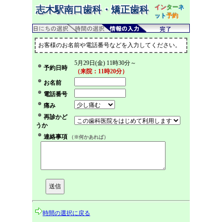
イン
ター
ネ
志木駅南口歯科・矯正歯科
ット
予約
お客様のお名前や電話番号などを入力してください。
5月29日(金) 11時30分～
予約日時
（来院：11時20分）
お名前
電話番号
痛み
再診かど
うか
連絡事項
（※何かあれば）
時間の選択に戻る