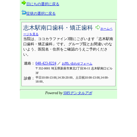
日にちの選択に戻る
症状の選択に戻る
志木駅南口歯科・矯正歯科
ホームペ
ージを見る
当院は、ココカラファイン3階にございます「志木駅南
口歯科・矯正歯科」です。 グループ院とお間違いのな
いよう、医院名・住所をご確認のうえご予約くださ
い。
連絡：
048-423-8224
／
お問い合わせフォーム
〒352-0001 埼玉県新座市東北2丁目36-11 志木駅南口ビル
3F
平日10:00-13:00,14:30-20:00。土日祝10:00-13:00,14:00-
診療：
18:00。
Powered by
SMSデンタルアポ