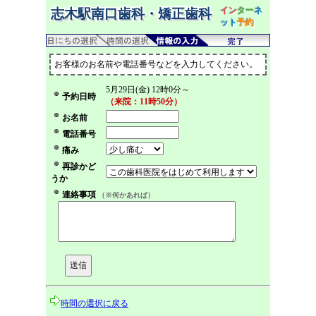
イン
ター
ネ
志木駅南口歯科・矯正歯科
ット
予約
お客様のお名前や電話番号などを入力してください。
5月29日(金) 12時0分～
予約日時
（来院：11時50分）
お名前
電話番号
痛み
再診かど
うか
連絡事項
（※何かあれば）
時間の選択に戻る